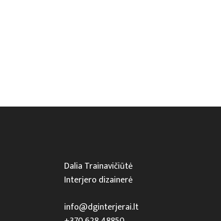
Dalia Trainavičiūtė
Interjero dizainerė
info@dginterjerai.lt