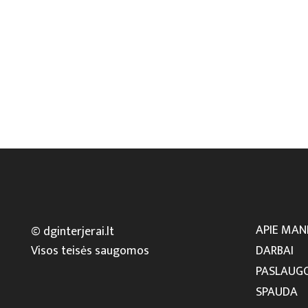
APIE MAN
© dginterjerai.lt
Visos teisės saugomos
DARBAI
PASLAUG
SPAUDA