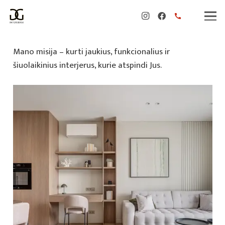
call
Mano misija – kurti jaukius, funkcionalius ir
šiuolaikinius interjerus, kurie atspindi Jus.